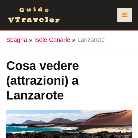
Vai
al
contenuto
Spagna
»
Isole Canarie
»
Lanzarote
Cosa vedere
(attrazioni) a
Lanzarote