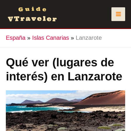
Ir
al
contenido
España
»
Islas Canarias
»
Lanzarote
Qué ver (lugares de
interés) en Lanzarote