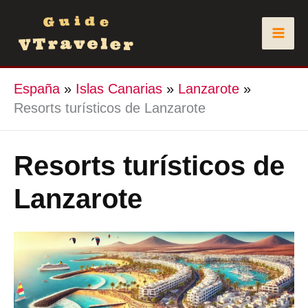
Ir
al
contenido
España
»
Islas Canarias
»
Lanzarote
»
Resorts turísticos de Lanzarote
Resorts turísticos de
Lanzarote