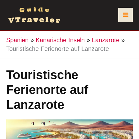
Zum
Inhalt
springen
Spanien
»
Kanarische Inseln
»
Lanzarote
»
Touristische Ferienorte auf Lanzarote
Touristische
Ferienorte auf
Lanzarote