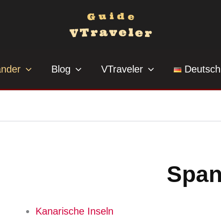
änder
Blog
VTraveler
Deutsch
Span
Kanarische Inseln