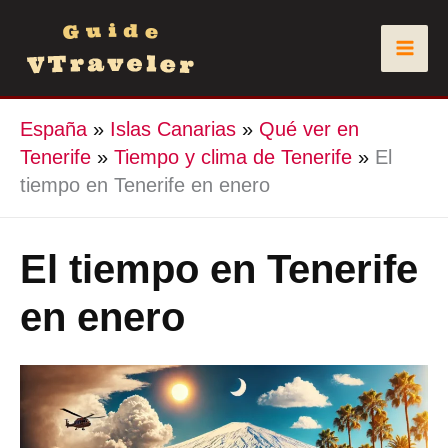
Ir
al
contenido
España
»
Islas Canarias
»
Qué ver en
Tenerife
»
Tiempo y clima de Tenerife
»
El
tiempo en Tenerife en enero
El tiempo en Tenerife
en enero