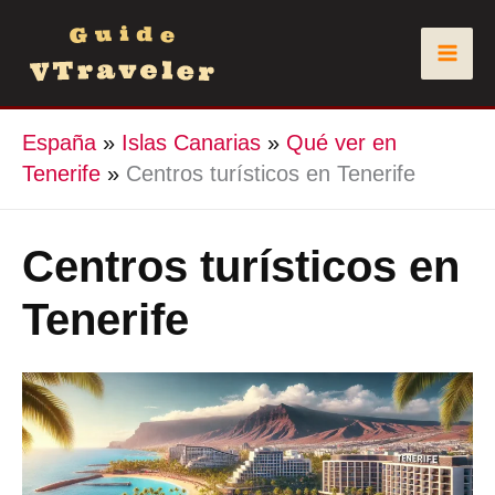
Ir
al
contenido
España
»
Islas Canarias
»
Qué ver en
Tenerife
»
Centros turísticos en Tenerife
Centros turísticos en
Tenerife