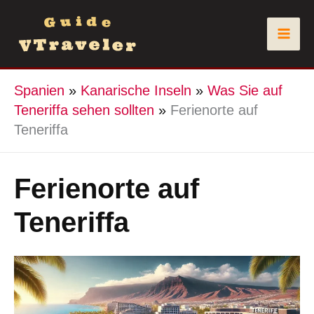
Zum
Inhalt
springen
Spanien
»
Kanarische Inseln
»
Was Sie auf
Teneriffa sehen sollten
»
Ferienorte auf
Teneriffa
Ferienorte auf
Teneriffa