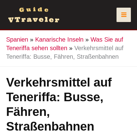
Zum
Inhalt
springen
Spanien
»
Kanarische Inseln
»
Was Sie auf
Teneriffa sehen sollten
»
Verkehrsmittel auf
Teneriffa: Busse, Fähren, Straßenbahnen
Verkehrsmittel auf
Teneriffa: Busse,
Fähren,
Straßenbahnen