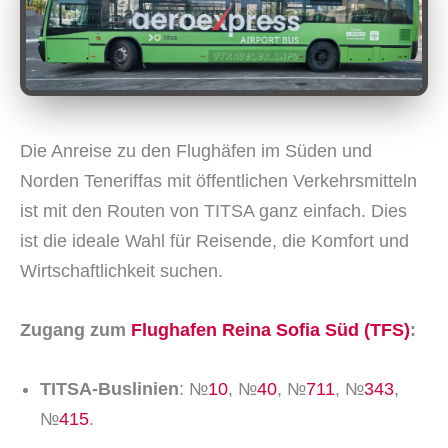
Die Anreise zu den Flughäfen im Süden und
Norden Teneriffas mit öffentlichen Verkehrsmitteln
ist mit den Routen von TITSA ganz einfach. Dies
ist die ideale Wahl für Reisende, die Komfort und
Wirtschaftlichkeit suchen.
Zugang zum
Flughafen Reina Sofia Süd (TFS)
:
TITSA-Buslinien
: №
10
, №
40
, №
711
, №
343
,
№
415
.