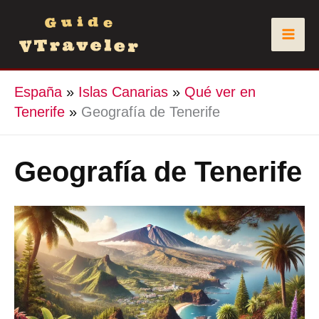
Ir
al
contenido
España
»
Islas Canarias
»
Qué ver en
Tenerife
»
Geografía de Tenerife
Geografía de Tenerife