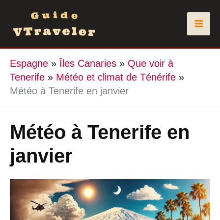
Aller
au
contenu
Espagne
»
Îles Canaries
»
Que voir à
Tenerife
»
Météo et climat de Ténérife
»
Météo à Tenerife en janvier
Météo à Tenerife en
janvier