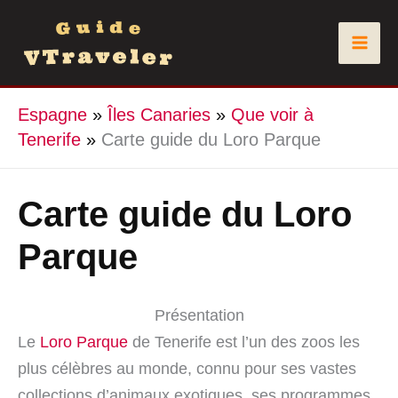
Aller
au
contenu
Espagne
»
Îles Canaries
»
Que voir à
Tenerife
»
Carte guide du Loro Parque
Carte guide du Loro
Parque
Présentation
Le
Loro Parque
de Tenerife est l’un des zoos les
plus célèbres au monde, connu pour ses vastes
collections d’animaux exotiques, ses programmes