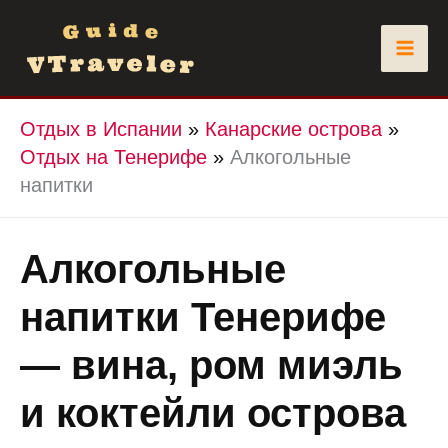
Перейти
к
содержимому
Отдых в Испании
»
Канарские острова
»
Отдых на Тенерифе
»
Алкогольные
напитки
Алкогольные
напитки Тенерифе
— вина, ром миэль
и коктейли острова