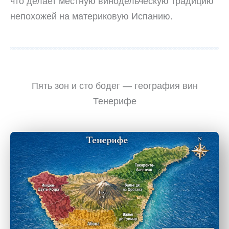
что делает местную винодельческую традицию
непохожей на материковую Испанию.
Пять зон и сто бодег — география вин
Тенерифе