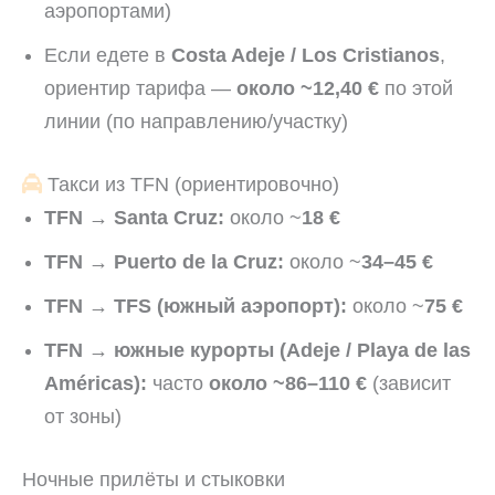
аэропортами)
Если едете в
Costa Adeje / Los Cristianos
,
ориентир тарифа —
около ~12,40 €
по этой
линии (по направлению/участку)
Такси из TFN (ориентировочно)
TFN → Santa Cruz:
около ~
18 €
TFN → Puerto de la Cruz:
около ~
34–45 €
TFN → TFS (южный аэропорт):
около ~
75 €
TFN → южные курорты (Adeje / Playa de las
Américas):
часто
около ~86–110 €
(зависит
от зоны)
Ночные прилёты и стыковки