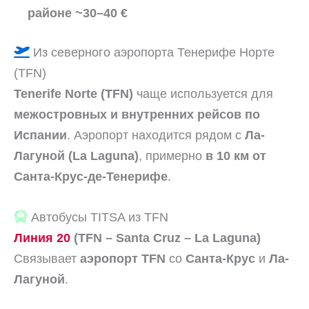
районе ~30–40 €
Из северного аэропорта Тенерифе Норте
(TFN)
Tenerife Norte (TFN)
чаще используется для
межостровных и внутренних рейсов по
Испании
. Аэропорт находится рядом с
Ла-
Лагуной (La Laguna)
, примерно
в 10 км от
Санта-Крус-де-Тенерифе
.
Автобусы TITSA из TFN
Линия 20
(TFN – Santa Cruz – La Laguna)
Связывает
аэропорт TFN
со
Санта-Крус
и
Ла-
Лагуной
.