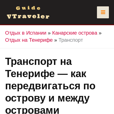
Перейти
к
содержимому
Отдых в Испании
»
Канарские острова
»
Отдых на Тенерифе
»
Транспорт
Транспорт на
Тенерифе — как
передвигаться по
острову и между
островами