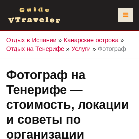
Перейти
к
содержимому
Отдых в Испании
»
Канарские острова
»
Отдых на Тенерифе
»
Услуги
»
Фотограф
Фотограф на
Тенерифе —
стоимость, локации
и советы по
организации