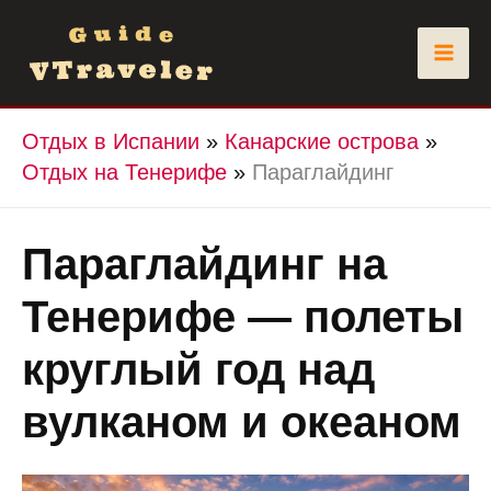
Перейти
к
содержимому
Отдых в Испании
»
Канарские острова
»
Отдых на Тенерифе
»
Параглайдинг
Параглайдинг на
Тенерифе — полеты
круглый год над
вулканом и океаном