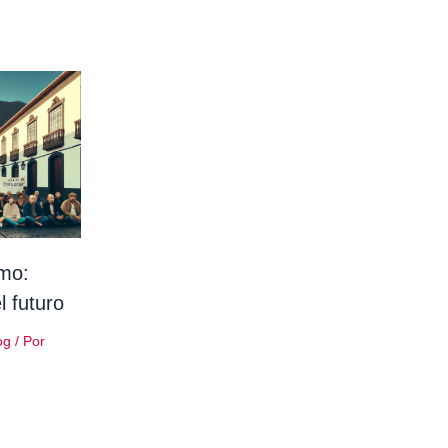
smo:
 futuro
og
/ Por