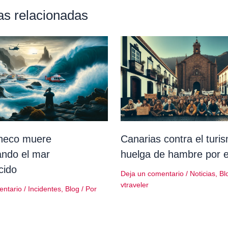
as relacionadas
checo muere
Canarias contra el turi
ando el mar
huelga de hambre por el
cido
Deja un comentario
/
Noticias
,
Bl
vtraveler
entario
/
Incidentes
,
Blog
/ Por