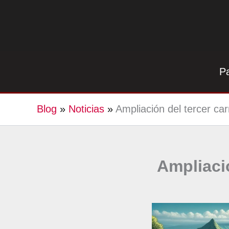
Ir
al
contenido
P
Blog
»
Noticias
»
Ampliación del tercer car
Ampliació