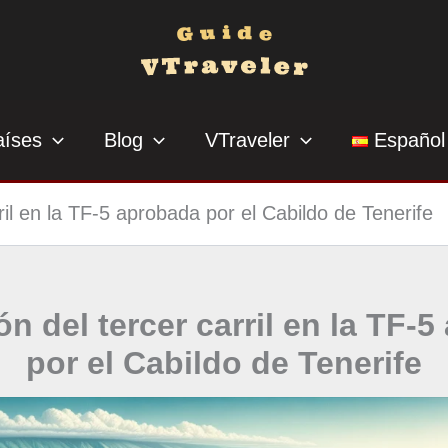
aíses
Blog
VTraveler
Español
ril en la TF-5 aprobada por el Cabildo de Tenerife
n del tercer carril en la TF-
por el Cabildo de Tenerife