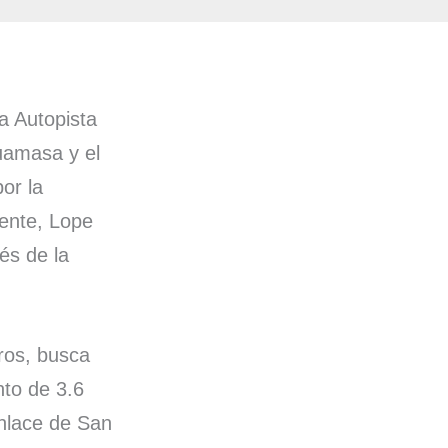
a Autopista
Guamasa y el
or la
dente, Lope
és de la
ros, busca
nto de 3.6
nlace de San