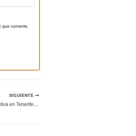
z que comente.
SIGUIENTE
Operación significativa en Tenerife: detenciones y investigación por robos de equipaje