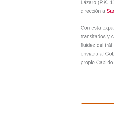
Lázaro (P.K. 1
dirección a
San
Con esta expan
transitados y 
fluidez del tr
enviada al Gob
propio Cabildo 