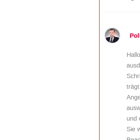
Pol
Hall
ausd
Schr
träg
Ange
ausw
und 
Sie w
Beac