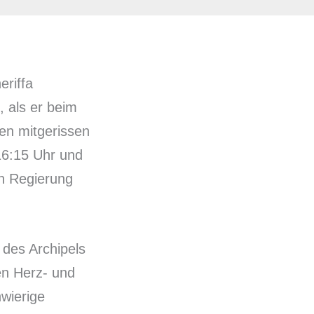
eriffa
, als er beim
len mitgerissen
16:15 Uhr und
en Regierung
 des Archipels
en Herz- und
hwierige