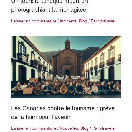
Un touriste tchèque meurt en
photographiant la mer agitée
Laisser un commentaire
/
Incidents
,
Blog
/ Par
vtraveler
Les Canaries contre le tourisme : grève
de la faim pour l’avenir
Laisser un commentaire
/
Nouvelles
,
Blog
/ Par
vtraveler