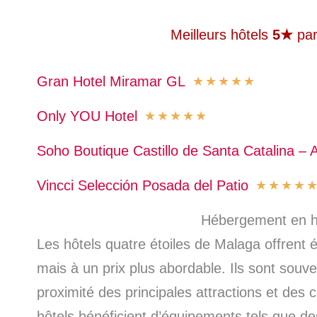
Meilleurs hôtels
5★
par
Gran Hotel Miramar GL
★
★
★
★
★
Only YOU Hotel
★
★
★
★
★
Soho Boutique Castillo de Santa Catalina – A
Vincci Selección Posada del Patio
★
★
★
★
Hébergement en h
Les hôtels quatre étoiles de Malaga offrent 
mais à un prix plus abordable. Ils sont souve
proximité des principales attractions et des 
hôtels bénéficient d’équipements tels que de