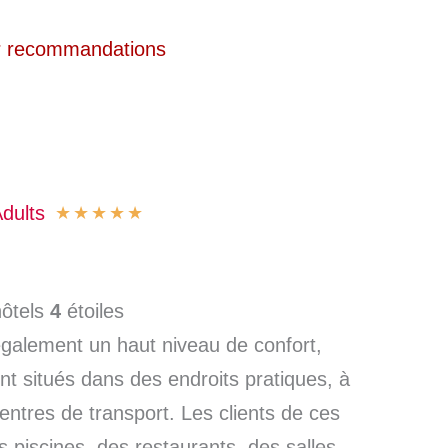
 recommandations
dults
★
★
★
★
★
★
ôtels
4
étoiles
également un haut niveau de confort,
nt situés dans des endroits pratiques, à
centres de transport. Les clients de ces
s piscines, des restaurants, des salles