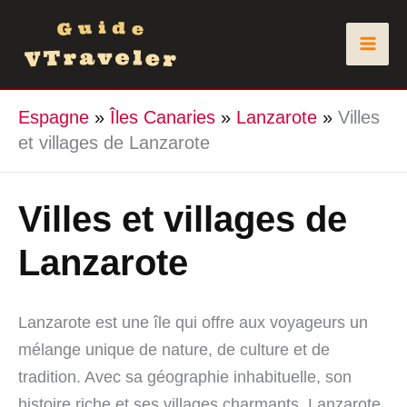
Aller
au
contenu
Espagne
»
Îles Canaries
»
Lanzarote
»
Villes
et villages de Lanzarote
Villes et villages de
Lanzarote
Lanzarote est une île qui offre aux voyageurs un
mélange unique de nature, de culture et de
tradition. Avec sa géographie inhabituelle, son
histoire riche et ses villages charmants, Lanzarote