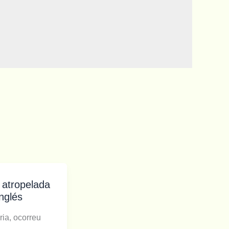
 atropelada
nglés
ia, ocorreu