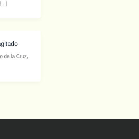
 […]
agitado
o de la Cruz,